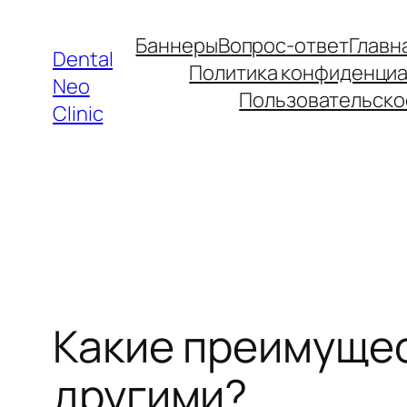
Перейти
Баннеры
Вопрос-ответ
Главн
к
Dental
Политика конфиденциа
содержимому
Neo
Пользовательско
Clinic
Какие преимущес
другими?