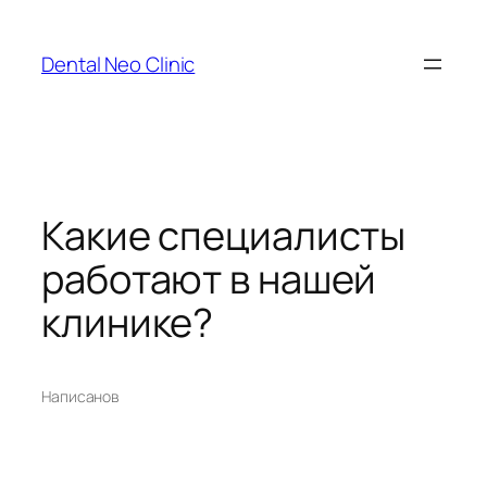
Перейти
к
Dental Neo Clinic
содержимому
Какие специалисты
работают в нашей
клинике?
Написано
в