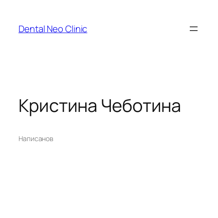
Перейти
к
Dental Neo Clinic
содержимому
Кристина Чеботина
Написано
в